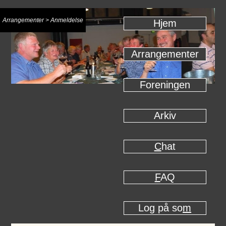
Arrangementer > Anmeldelse
H
j
em
Arrangementer
Foreningen
Arkiv
C
hat
F
AQ
Log på so
m